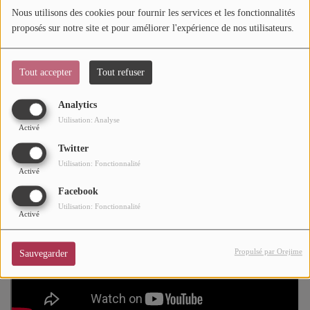
Nous utilisons des cookies pour fournir les services et les fonctionnalités
peu plus bas. Espérons que
"La Grinta"
annoncera un
Mode
proposés sur notre site et pour améliorer l'expérience de nos utilisateurs.
nouvel album pour
2026
. Affaire à suivre...
Cinéma
Soul-Addict.com
, le site de l'Urban-Soul Culture craque sur
Tout accepter
Tout refuser
Buzz
"La Grinta"
.
Analytics
Dossiers
Utilisation: Analyse
Activé
Twitter
AGENDA
Utilisation: Fonctionnalité
Activé
Concerts
Facebook
Utilisation: Fonctionnalité
Festivals
Activé
Propulsé par Orejime
Sauvegarder
CONCOURS
CHARTS