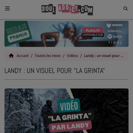
Home
Toutes les News
Accueil
Toutes les news
Vidéos
Landy : un visuel pour "La Grinta"
SOUL CULTURE
LANDY : UN VISUEL POUR "LA GRINTA"
Actu
Vidéos
Interviews
Talents
Top 5