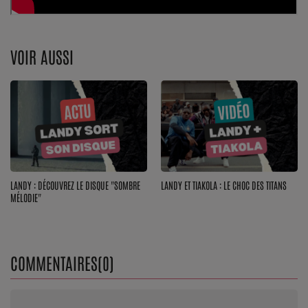
Top Soul Addict
Wiki RnB
VOIR AUSSI
SOUL ADDICT RADIO
Grille des programmes
Titres diffusés
Playlist
LANDY : DÉCOUVREZ LE DISQUE "SOMBRE
LANDY ET TIAKOLA : LE CHOC DES TITANS
MÉLODIE"
MY SOUL ADDICT
T'Chat
COMMENTAIRES(0)
L'équipe Soul Addict