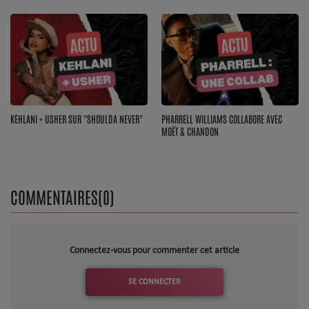
Top Soul Addict
Wiki RnB
SOUL ADDICT RADIO
KEHLANI + USHER SUR "SHOULDA NEVER"
PHARRELL WILLIAMS COLLABORE AVEC
Grille des programmes
MOËT & CHANDON
Titres diffusés
Playlist
COMMENTAIRES(0)
MY SOUL ADDICT
Connectez-vous pour commenter cet article
T'Chat
SE CONNECTER
L'équipe Soul Addict