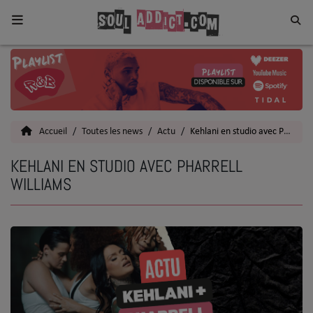
Home
Toutes les News
Accueil
Toutes les news
Actu
Kehlani en studio avec Pharrell Williams
SOUL CULTURE
KEHLANI EN STUDIO AVEC PHARRELL
Actu
WILLIAMS
Vidéos
Interviews
Talents
Top 5