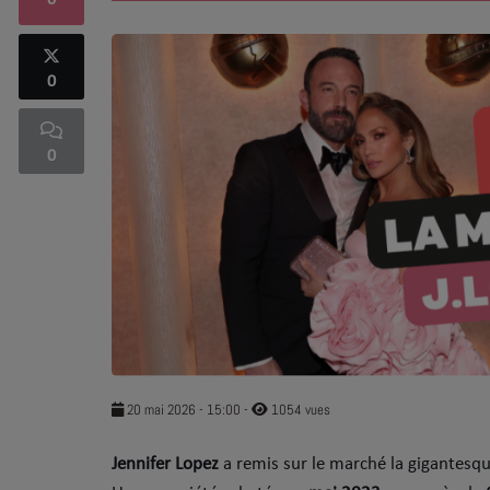
0
SOUL ADDICT PLAY
0
Flash News
5 bonnes raisons
0
Dans la Street
C quoi ton Actu ?
Dans ton Téléphone
Mic 2 Rue
Première Fois
20 mai 2026 - 15:00
-
1054 vues
Jennifer Lopez
a remis sur le marché la gigantesque
URBAN CULTURE