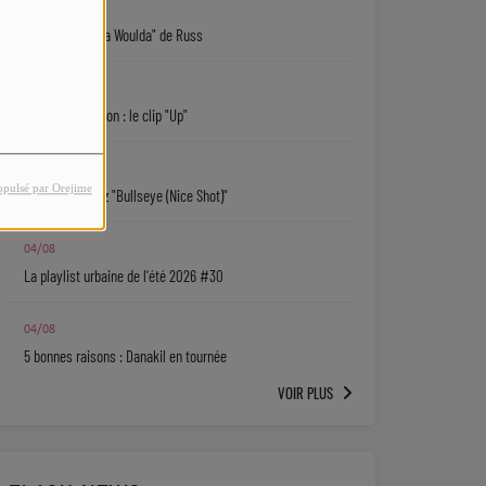
05/08
"Coulda Shoulda Woulda" de Russ
05/08
Keith D. Robinson : le clip "Up"
05/08
opulsé par Orejime
Sy'Rai : écoutez "Bullseye (Nice Shot)"
04/08
La playlist urbaine de l'été 2026 #30
04/08
5 bonnes raisons : Danakil en tournée
VOIR PLUS