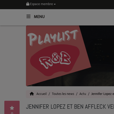
Espace membre
MENU
Home
Toutes les News
SOUL CULTURE
Actu
Vidéos
Interviews
Accueil
Toutes les news
Actu
Jennifer Lopez 
Talents
JENNIFER LOPEZ ET BEN AFFLECK V
Top 5