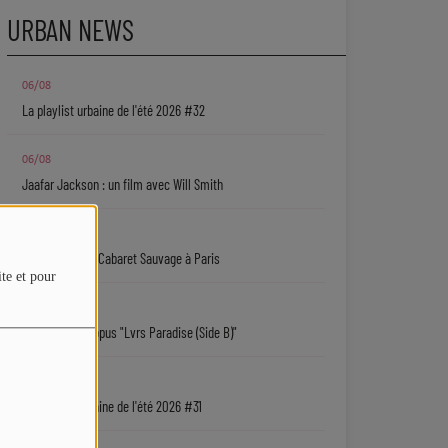
URBAN NEWS
06/08
La playlist urbaine de l'été 2026 #32
06/08
Jaafar Jackson : un film avec Will Smith
06/08
Ryan Leslie au Cabaret Sauvage à Paris
ite et pour
06/08
Isaiah Falls : l'opus "Lvrs Paradise (Side B)"
05/08
La playlist urbaine de l'été 2026 #31