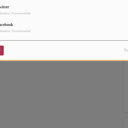
witter
ilisation: Fonctionnalité
acebook
ilisation: Fonctionnalité
Pr
r