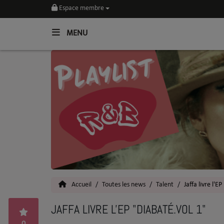
Espace membre
MENU
Home
Toutes les News
SOUL CULTURE
Actu
Vidéos
Interviews
Accueil
Toutes les news
Talent
Jaffa livre l'E
Talents
JAFFA LIVRE L'EP "DIABATÉ.VOL 1"
Top 5