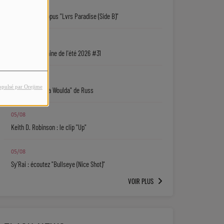
06/08
Isaiah Falls : l'opus "Lvrs Paradise (Side B)"
05/08
La playlist urbaine de l'été 2026 #31
05/08
opulsé par Orejime
"Coulda Shoulda Woulda" de Russ
05/08
Keith D. Robinson : le clip "Up"
05/08
Sy'Rai : écoutez "Bullseye (Nice Shot)"
VOIR PLUS