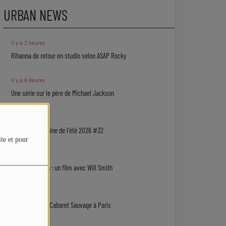
URBAN NEWS
il y a 2 heures
Rihanna de retour en studio selon ASAP Rocky
il y a 6 heures
Une série sur le père de Michael Jackson
06/08
La playlist urbaine de l'été 2026 #32
ite et pour
06/08
Jaafar Jackson : un film avec Will Smith
06/08
Ryan Leslie au Cabaret Sauvage à Paris