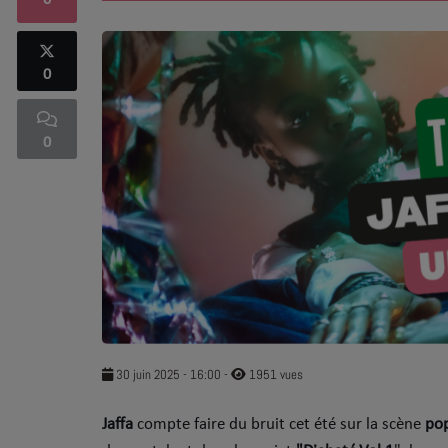
0
SOUL ADDICT PLAY
0
Flash News
5 bonnes raisons
0
Dans la Street
C quoi ton Actu ?
Dans ton Téléphone
Mic 2 Rue
Première Fois
30 juin 2025 - 16:00
-
1951 vues
Jaffa
compte faire du bruit cet été sur la scène
pop
URBAN CULTURE