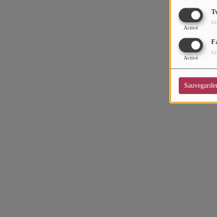
CHARTS
T
Ut
Top Soul Addict
Activé
F
Wiki RnB
Ut
Activé
SOUL ADDICT RADIO
Sauvegarde
Grille des programmes
Titres diffusés
Playlist
MY SOUL ADDICT
T'Chat
L'équipe Soul Addict