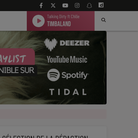
Talking Dirty ft Chlöe
Timbaland