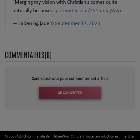
“Merging my vision with Christian’s comes quite
Top Soul Addict
naturally because…
pic.twitter.com/491bmugWvp
Wiki RnB
— Jaden (@jaden)
September 17, 2025
SOUL ADDICT RADIO
COMMENTAIRES(0)
Grille des programmes
Titres diffusés
Connectez-vous pour commenter cet article
Playlist
SE CONNECTER
MY SOUL ADDICT
T'Chat
L'équipe Soul Addict
© Soul-Addict.com, le site de l'Urban-Soul Culture | Toute reproduction est interdite