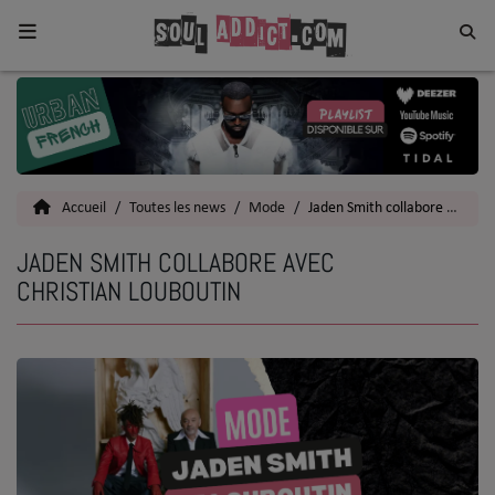
Home
Toutes les News
Accueil
Toutes les news
Mode
Jaden Smith collabore avec Christian Louboutin
SOUL CULTURE
JADEN SMITH COLLABORE AVEC
Actu
CHRISTIAN LOUBOUTIN
Vidéos
Interviews
Talents
Top 5