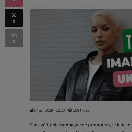
0
SOUL ADDICT PLAY
0
Flash News
5 bonnes raisons
0
Dans la Street
C quoi ton Actu ?
Dans ton Téléphone
Mic 2 Rue
Première Fois
07 juin 2026 - 12:00
-
1084 vues
Sans véritable campagne de promotion, le label d
URBAN CULTURE