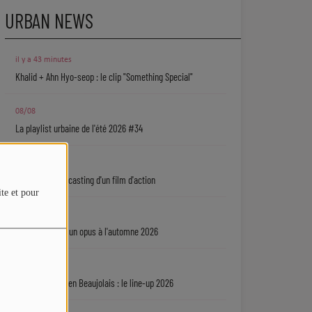
URBAN NEWS
il y a 43 minutes
Khalid + Ahn Hyo-seop : le clip "Something Special"
08/08
La playlist urbaine de l'été 2026 #34
08/08
Jamie Foxx au casting d'un film d'action
ite et pour
08/08
Dawn Richard : un opus à l'automne 2026
08/08
Nouvelles Voix en Beaujolais : le line-up 2026