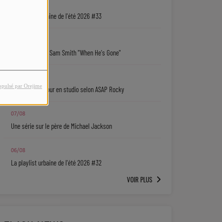
07/08
La playlist urbaine de l'été 2026 #33
07/08
Coup de cœur : Sam Smith "When He's Gone"
07/08
opulsé par Orejime
Rihanna de retour en studio selon ASAP Rocky
07/08
Une série sur le père de Michael Jackson
06/08
La playlist urbaine de l'été 2026 #32
VOIR PLUS