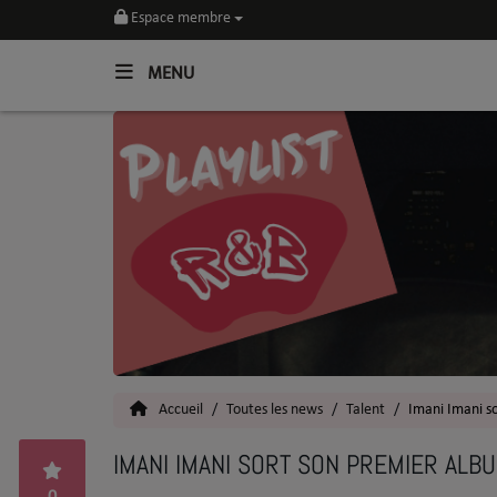
Espace membre
MENU
Home
Toutes les News
SOUL CULTURE
Actu
Vidéos
Interviews
Accueil
Toutes les news
Talent
Imani Imani s
Talents
IMANI IMANI SORT SON PREMIER ALB
Top 5