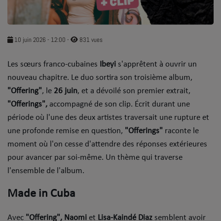
SOUL ADDICT PLAY
Flash News
10 juin 2026 - 12:00
-
831 vues
5 bonnes raisons
Les sœurs franco-cubaines
Ibeyi
s'apprêtent à ouvrir un
Dans la Street
nouveau chapitre. Le duo sortira son troisième album,
"Offering"
, le
26 juin
, et a dévoilé son premier extrait,
C quoi ton Actu ?
"Offerings",
accompagné de son clip. Écrit durant une
période où l'une des deux artistes traversait une rupture et
Dans ton Téléphone
une profonde remise en question,
"Offerings"
raconte le
Mic 2 Rue
moment où l'on cesse d'attendre des réponses extérieures
pour avancer par soi-même. Un thème qui traverse
Première Fois
l'ensemble de l'album.
Made in Cuba
URBAN CULTURE
Sport
Avec
"Offering", Naomi
et
Lisa-Kaindé Diaz
semblent avoir