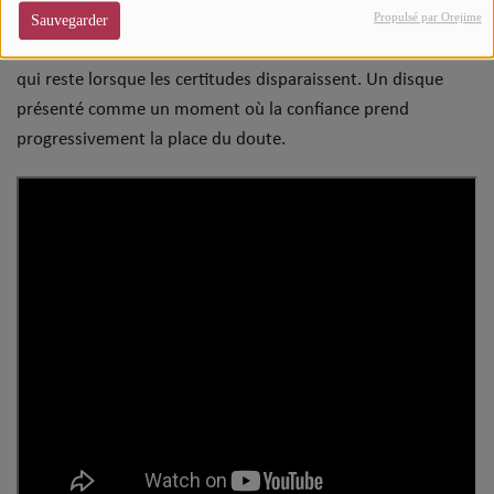
Propulsé par Orejime
Kamasi Washington
. Le binôme ne cherche plus à prouver
Sauvegarder
Top Soul Addict
quoi que ce soit.
"Offering"
semble davantage parler de ce
Wiki RnB
qui reste lorsque les certitudes disparaissent. Un disque
présenté comme un moment où la confiance prend
progressivement la place du doute.
SOUL ADDICT RADIO
Grille des programmes
Titres diffusés
Playlist
MY SOUL ADDICT
T'Chat
L'équipe Soul Addict