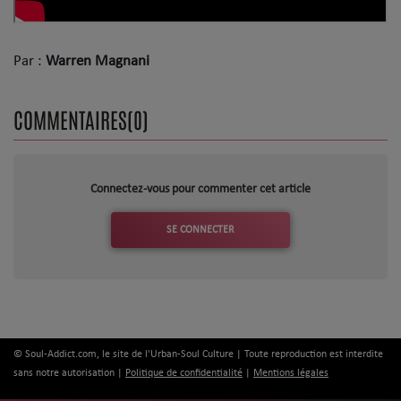
Dossier de Presse
Service Commercial
Par :
Warren Magnani
Contact
COMMENTAIRES(0)
Se connecter
Connectez-vous pour commenter cet article
SE CONNECTER
© Soul-Addict.com, le site de l'Urban-Soul Culture | Toute reproduction est interdite
sans notre autorisation |
Politique de confidentialité
|
Mentions légales