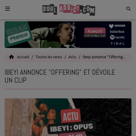
Home
Toutes les News
Accueil
Toutes les news
Actu
Ibeyi annonce "Offering" et dévoile un clip
SOUL CULTURE
IBEYI ANNONCE "OFFERING" ET DÉVOILE
Actu
UN CLIP
Vidéos
Interviews
Talents
Top 5