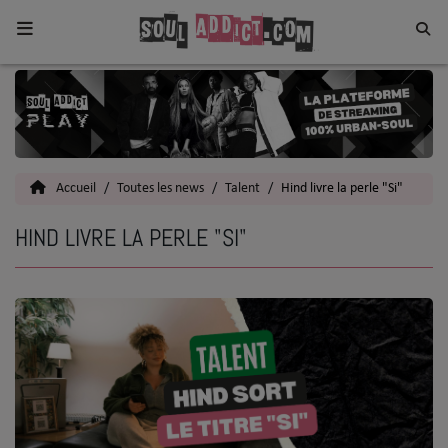
Home
Toutes les News
Accueil
Toutes les news
Talent
Hind livre la perle "Si"
SOUL CULTURE
HIND LIVRE LA PERLE "SI"
Actu
Vidéos
Interviews
Talents
Top 5