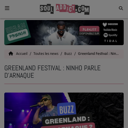
Home
Toutes les News
Accueil
Toutes les news
Buzz
Greenland Festival : Ninho parle d'arnaque
SOUL CULTURE
GREENLAND FESTIVAL : NINHO PARLE
Actu
D'ARNAQUE
Vidéos
Interviews
Talents
Top 5