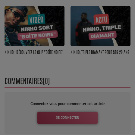
Top Soul Addict
Wiki RnB
SOUL ADDICT RADIO
NINHO : DÉCOUVREZ LE CLIP "BOÎTE NOIRE"
NINHO, TRIPLE DIAMANT POUR SES 29 ANS
Grille des programmes
Titres diffusés
COMMENTAIRES(0)
Playlist
MY SOUL ADDICT
Connectez-vous pour commenter cet article
T'Chat
SE CONNECTER
L'équipe Soul Addict