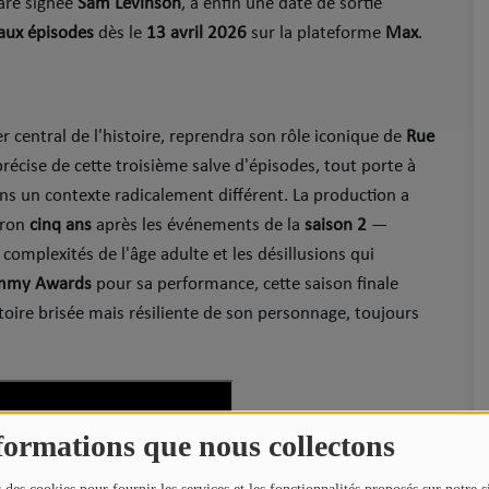
are signée
Sam Levinson
, a enfin une date de sortie
aux épisodes
​ dès le
13 avril 2026
sur la plateforme
Max
.
er central de l'histoire, reprendra son rôle iconique de
Rue
 précise de cette troisième salve d'épisodes, tout porte à
s un contexte radicalement différent. ​La production a
iron
cinq ans
après les événements de la
saison 2
—
complexités de l'âge adulte et les désillusions qui
mmy Awards
pour sa performance, cette saison finale
toire brisée mais résiliente de son personnage, toujours
formations que nous collectons