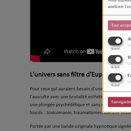
Nous utilisons
CHARTS
améliorer l'ex
Top Soul Addict
Tout accept
Wiki RnB
A
Ut
SOUL ADDICT RADIO
Activé
T
Grille des programmes
Ut
Activé
Titres diffusés
L'univers sans filtre d'Euphoria
F
Ut
Playlist
Activé
​Pour ceux qui auraient besoin d'une piqûre de ra
l'ausculte avec une brutalité esthétique unique. 
Sauvegarde
une plongée psychédélique et sans concession dan
MY SOUL ADDICT
lourds : toxicomanie, traumatismes, identité sexu
T'Chat
​Portée par une bande-originale hypnotique signé
L'équipe Soul Addict