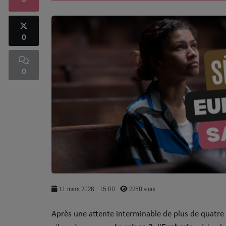
0
SOUL ADDICT PLAY
0
Flash News
5 bonnes raisons
0
Dans la Street
C quoi ton Actu ?
Dans ton Téléphone
Mic 2 Rue
Première Fois
11 mars 2026 - 15:00
-
2250 vues
​Après une attente interminable de plus de quatre a
URBAN CULTURE