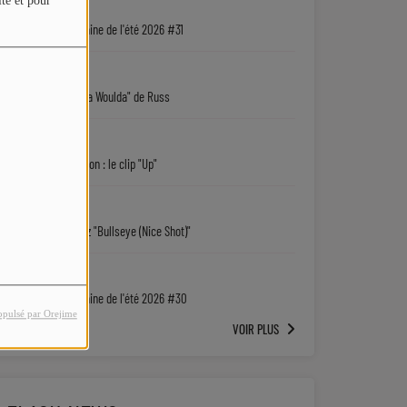
ite et pour
05/08
La playlist urbaine de l'été 2026 #31
05/08
"Coulda Shoulda Woulda" de Russ
05/08
Keith D. Robinson : le clip "Up"
05/08
Sy'Rai : écoutez "Bullseye (Nice Shot)"
04/08
La playlist urbaine de l'été 2026 #30
opulsé par Orejime
VOIR PLUS