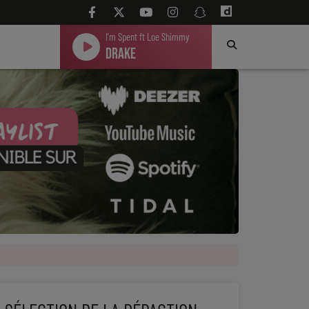
I’m Spent ft Loe Shimmy
Drake