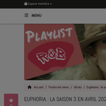
Espace membre
MENU
Home
Toutes les News
SOUL CULTURE
Actu
Vidéos
Interviews
Accueil
Toutes les news
Séries
Euphoria : la s
Talents
EUPHORIA : LA SAISON 3 EN AVRIL 20
Top 5