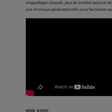
(maquillages strassés, jeux de lumière néon)
et de
Dossier de Presse
une chronique générationnelle aussi fascinante q
Service Commercial
Contact
VOIR AUSSI