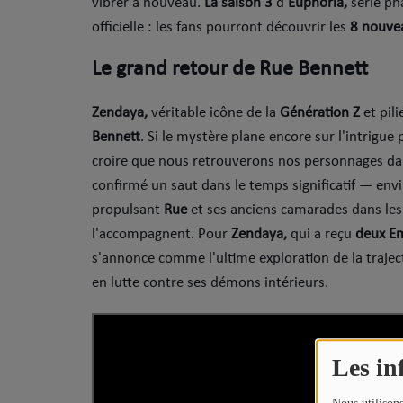
vibrer à nouveau.
La saison 3
d'
Euphoria,
série ph
Sport
officielle : les fans pourront découvrir les
8 nouve
Mode
​Le grand retour de Rue Bennett
Cinéma
​Zendaya,
véritable icône de la
Génération Z
et pili
Buzz
Bennett
. Si le mystère plane encore sur l'intrigue
croire que nous retrouverons nos personnages dan
Dossiers
confirmé un saut dans le temps significatif — env
propulsant
Rue
et ses anciens camarades dans les 
AGENDA
l'accompagnent. Pour
Zendaya,
qui a reçu
deux E
s'annonce comme l'ultime exploration de la trajec
Concerts
en lutte contre ses démons intérieurs.
Festivals
Les in
CONCOURS