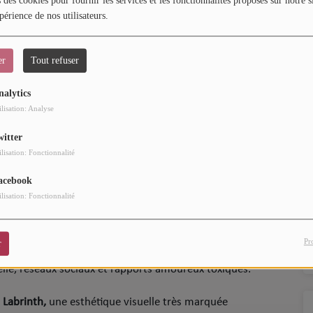
 des cookies pour fournir les services et les fonctionnalités proposés sur notre s
périence de nos utilisateurs.
er
Tout refuser
nalytics
ilisation: Analyse
witter
ilisation: Fonctionnalité
acebook
ilisation: Fonctionnalité
ppel,
Euphoria
ne se contente pas de raconter le lycée ; elle
Créée par
Sam Levinson
et coproduite par
Drake,
la série est
Pr
r
s le quotidien d'adolescents confrontés à des sujets
elle, réseaux sociaux et rapports amoureux toxiques.
e
Labrinth,
une esthétique visuelle très marquée