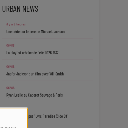
URBAN NEWS
il y a 2 heures
Une série sur le père de Michael Jackson
06/08
La playlist urbaine de l'été 2026 #32
06/08
Jaafar Jackson : un film avec Will Smith
06/08
Ryan Leslie au Cabaret Sauvage à Paris
06/08
Isaiah Falls : l'opus "Lvrs Paradise (Side B)"