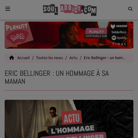
Home
Toutes les News
Accueil
Toutes les news
Actu
Eric Bellinger : un hommage à sa maman
SOUL CULTURE
ERIC BELLINGER : UN HOMMAGE À SA
Actu
MAMAN
Vidéos
Interviews
Talents
Top 5