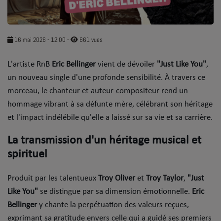
SOUL ADDICT PLAY
Flash News
16 mai 2026 - 12:00
-
661 vues
5 bonnes raisons
​L'artiste RnB
Eric Bellinger
vient de dévoiler
"Just Like You"
,
un nouveau single d'une profonde sensibilité. À travers ce
Dans la Street
morceau, le chanteur et auteur-compositeur rend un
C quoi ton Actu ?
hommage vibrant à sa défunte mère, célébrant son héritage
et l'impact indélébile qu'elle a laissé sur sa vie et sa carrière.
Dans ton Téléphone
​La transmission d'un héritage musical et
Mic 2 Rue
spirituel
Première Fois
Produit par les talentueux
Troy Oliver
et
Troy Taylor
,
"Just
Like You"
se distingue par sa dimension émotionnelle.
Eric
URBAN CULTURE
Bellinger
y chante la perpétuation des valeurs reçues,
Sport
exprimant sa gratitude envers celle qui a guidé ses premiers