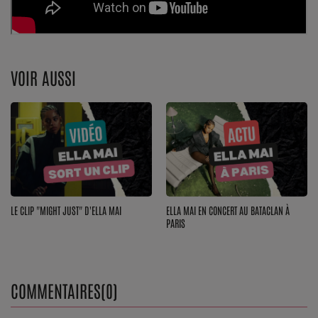
Top Soul Addict
Wiki RnB
VOIR AUSSI
SOUL ADDICT RADIO
Grille des programmes
Titres diffusés
Playlist
LE CLIP "MIGHT JUST" D'ELLA MAI
ELLA MAI EN CONCERT AU BATACLAN À
PARIS
MY SOUL ADDICT
T'Chat
COMMENTAIRES(0)
L'équipe Soul Addict