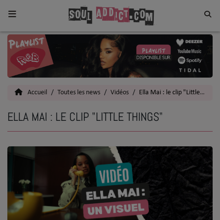
Home
Toutes les News
Accueil
Toutes les news
Vidéos
Ella Mai : le clip "Little Things"
SOUL CULTURE
ELLA MAI : LE CLIP "LITTLE THINGS"
Actu
Vidéos
Interviews
Talents
Top 5