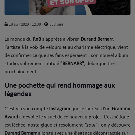
SOUL ADDICT PLAY
Flash News
16 avril 2026 - 12:00
-
808 vues
5 bonnes raisons
​Le monde du
RnB
s'apprête à vibrer.
Durand Bernarr
,
l'artiste à la voix de velours et au charisme électrique, vient
Dans la Street
de confirmer ce que ses fans espéraient : son nouvel album
C quoi ton Actu ?
studio, sobrement intitulé
"BERNARR"
, débarque très
prochainement.
Dans ton Téléphone
​Une pochette qui rend hommage aux
Mic 2 Rue
légendes
Première Fois
​C'est via son compte
Instagram
que le lauréat d'un
Grammy
Award
a dévoilé le visuel de ce nouveau projet. L'esthétique
URBAN CULTURE
est léchée, nostalgique et résolument
"soul"
: on y découvre
Sport
Durand Bernarr
allongé avec une élégance décontractée sur