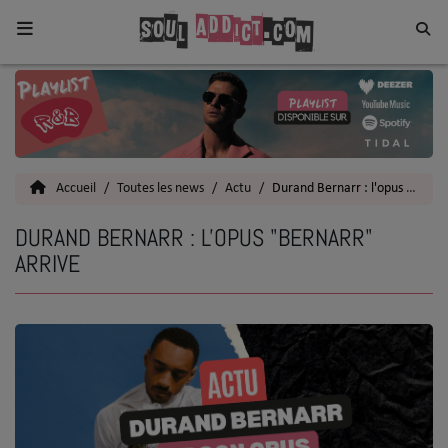
Home
Toutes les News
Accueil
Toutes les news
Actu
Durand Bernarr : l'opus "Bernarr" arrive
SOUL CULTURE
DURAND BERNARR : L'OPUS "BERNARR"
Actu
ARRIVE
Vidéos
Interviews
Talents
Top 5