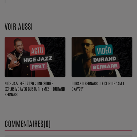
Dossier de Presse
Service Commercial
VOIR AUSSI
Contact
Se connecter
NICE JAZZ FEST 2026 : UNE SOIRÉE
DURAND BERNARR : LE CLIP DE "AM I
EXPLOSIVE AVEC BUSTA RHYMES + DURAND
OKAY?!"
BERNARR
COMMENTAIRES(0)