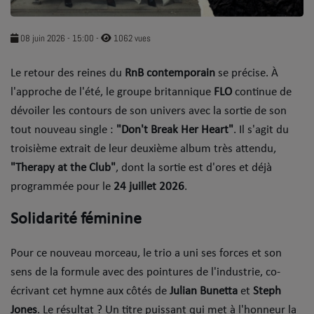
SOUL ADDICT PLAY
08 juin 2026 - 15:00
-
1062 vues
Flash News
​Le retour des reines du
RnB contemporain
se précise. À
5 bonnes raisons
l'approche de l'été, le groupe britannique
FLO
continue de
Dans la Street
dévoiler les contours de son univers avec la sortie de son
tout nouveau single :
"Don't Break Her Heart"
. ​Il s'agit du
C quoi ton Actu ?
troisième extrait de leur deuxième album très attendu,
"Therapy at the Club"
, dont la sortie est d'ores et déjà
Dans ton Téléphone
programmée pour le
24 juillet 2026
.
Mic 2 Rue
Solidarité féminine
Première Fois
​Pour ce nouveau morceau, le trio a uni ses forces et son
sens de la formule avec des pointures de l'industrie, co-
URBAN CULTURE
écrivant cet hymne aux côtés de
Julian Bunetta
et
Steph
Sport
Jones
. Le résultat ? Un titre puissant qui met à l'honneur la