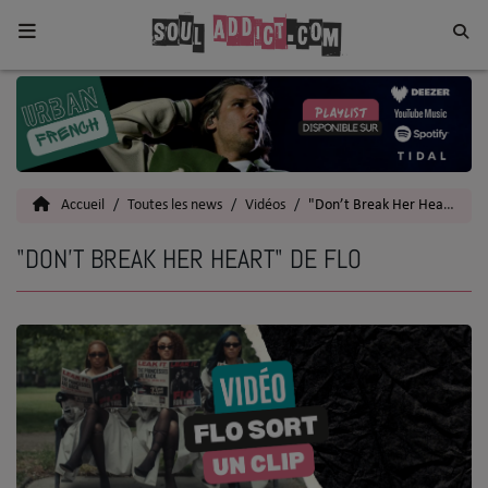
Home
Toutes les News
Accueil
Toutes les news
Vidéos
"Don’t Break Her Heart" de FLO
SOUL CULTURE
"DON’T BREAK HER HEART" DE FLO
Actu
Vidéos
Interviews
Talents
Top 5