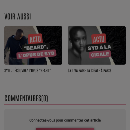
Top Soul Addict
VOIR AUSSI
Wiki RnB
SOUL ADDICT RADIO
Grille des programmes
Titres diffusés
SYD : DÉCOUVREZ L'OPUS "BEARD"
SYD VA FAIRE LA CIGALE À PARIS
Playlist
COMMENTAIRES(0)
MY SOUL ADDICT
T'Chat
L'équipe Soul Addict
Connectez-vous pour commenter cet article