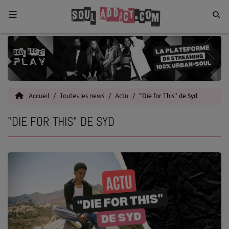
Home
Toutes les News
Accueil
Toutes les news
Actu
"Die for This" de Syd
SOUL CULTURE
"DIE FOR THIS" DE SYD
Actu
Vidéos
Interviews
Talents
Top 5