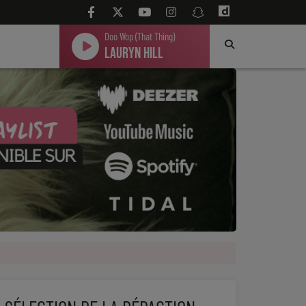
Doo Wop (That Thing)
Lauryn Hill