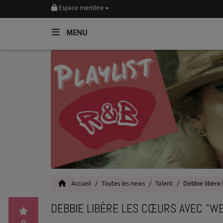
Espace membre
MENU
Home
Toutes les News
SOUL CULTURE
Actu
Vidéos
Interviews
Accueil
Toutes les news
Talent
Debbie libère
Talents
DEBBIE LIBÈRE LES CŒURS AVEC "WE
Top 5