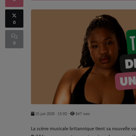
0
SOUL ADDICT PLAY
0
Flash News
5 bonnes raisons
0
Dans la Street
C quoi ton Actu ?
Dans ton Téléphone
Mic 2 Rue
Première Fois
15 juin 2026 - 15:00
-
847 vues
​La scène musicale britannique tient sa nouvelle vo
URBAN CULTURE