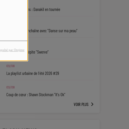
04/08
5 bonnes raisons : Danakil en tournée
04/08
Sarah Choisy enchaîne avec "Danse sur ma peau"
04/08
opulsé par Orejime
Josh Levi : la pépite "Swerve"
03/08
La playlist urbaine de l'été 2026 #29
03/08
Coup de cœur : Shawn Stockman "It's Ok"
VOIR PLUS