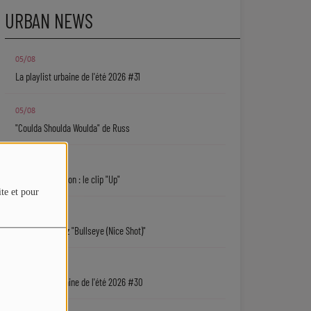
URBAN NEWS
05/08
La playlist urbaine de l'été 2026 #31
05/08
"Coulda Shoulda Woulda" de Russ
05/08
Keith D. Robinson : le clip "Up"
ite et pour
05/08
Sy'Rai : écoutez "Bullseye (Nice Shot)"
04/08
La playlist urbaine de l'été 2026 #30