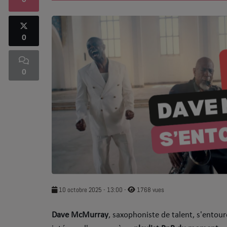
0
SOUL ADDICT PLAY
0
Flash News
5 bonnes raisons
0
Dans la Street
C quoi ton Actu ?
Dans ton Téléphone
Mic 2 Rue
Première Fois
10 octobre 2025 - 13:00
-
1768 vues
URBAN CULTURE
Dave McMurray
, saxophoniste de talent, s'entou