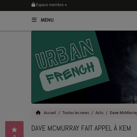
Espace membre
MENU
Home
Toutes les News
SOUL CULTURE
Actu
Vidéos
Interviews
Accueil
Toutes les news
Actu
Dave McMurray 
Talents
DAVE MCMURRAY FAIT APPEL À KEM
Top 5