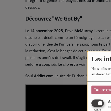
intégrer d'urgence à sa
playlist RnB du moment
, 
Sport
dessous.
Mode
Découvrez "We Got By"
Cinéma
Le
14 novembre 2025
,
Dave McMurray
livrera le
Buzz
disque est décrit comme un témoignage de sa rési
d'avoir une idée de l'univers, le saxophoniste part
Dossiers
la rédaction, c'est le banger de cet automne.
Dave
Les in
plusieurs années de travail. Il s'agit d'une reprise d
AGENDA
séduire à coup sûr. Le clip est à voir un peu plus b
Nous utilisons
Concerts
améliorer l'ex
Soul-Addict.com
, le site de l'Urban-Soul Culture 
Festivals
Tout accept
CONCOURS
A
Ut
Activé