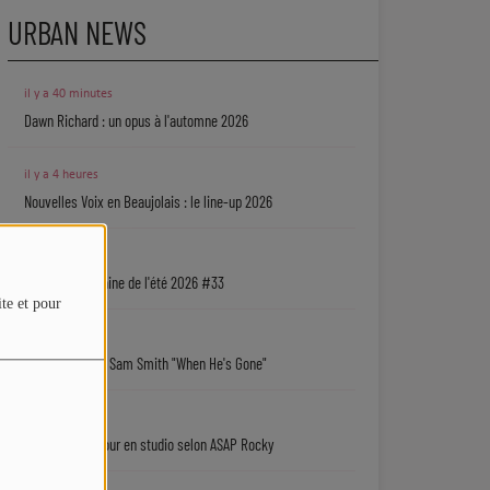
URBAN NEWS
il y a 40 minutes
Dawn Richard : un opus à l'automne 2026
il y a 4 heures
Nouvelles Voix en Beaujolais : le line-up 2026
07/08
La playlist urbaine de l'été 2026 #33
ite et pour
07/08
Coup de cœur : Sam Smith "When He's Gone"
07/08
Rihanna de retour en studio selon ASAP Rocky