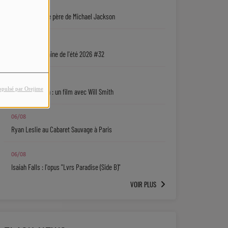
07/08
Une série sur le père de Michael Jackson
06/08
La playlist urbaine de l'été 2026 #32
06/08
opulsé par Orejime
Jaafar Jackson : un film avec Will Smith
06/08
Ryan Leslie au Cabaret Sauvage à Paris
06/08
Isaiah Falls : l'opus "Lvrs Paradise (Side B)"
VOIR PLUS