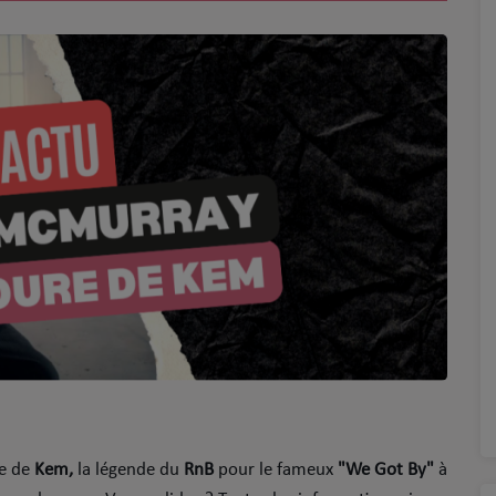
re de
Kem,
la légende du
RnB
pour le fameux
"We Got By"
à