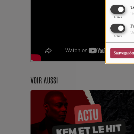
CHARTS
T
Ut
Top Soul Addict
Activé
F
Wiki RnB
Ut
Activé
SOUL ADDICT RADIO
Sauvegarde
Grille des programmes
Titres diffusés
VOIR AUSSI
Playlist
MY SOUL ADDICT
T'Chat
L'équipe Soul Addict