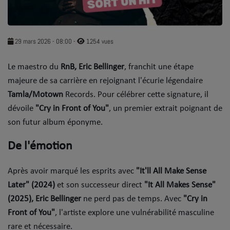
SOUL ADDICT PLAY
Flash News
29 mars 2026 - 08:00
-
1254 vues
5 bonnes raisons
​Le maestro du
RnB, Eric Bellinger
, franchit une étape
majeure de sa carrière en rejoignant l'écurie légendaire
Dans la Street
Tamla/Motown
Records. Pour célébrer cette signature, il
C quoi ton Actu ?
dévoile
"Cry in Front of You"
, un premier extrait poignant de
son futur album éponyme.
Dans ton Téléphone
De l'émotion
Mic 2 Rue
Première Fois
​Après avoir marqué les esprits avec
"It'll All Make Sense
Later" (2024)
et son successeur direct
"It All Makes Sense"
(2025),
Eric Bellinger
ne perd pas de temps. Avec
"Cry in
URBAN CULTURE
Front of You"
, l'artiste explore une vulnérabilité masculine
Sport
rare et nécessaire.