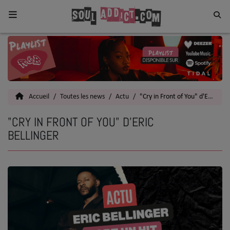
Home
Toutes les News
Accueil
Toutes les news
Actu
"Cry in Front of You" d'Eric Bellinger
SOUL CULTURE
"CRY IN FRONT OF YOU" D'ERIC
Actu
BELLINGER
Vidéos
Interviews
Talents
Top 5