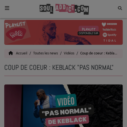
Home
Toutes les News
Accueil
Toutes les news
Vidéos
Coup de coeur : Keblack "Pas normal"
SOUL CULTURE
COUP DE COEUR : KEBLACK "PAS NORMAL"
Actu
Vidéos
Interviews
Talents
Top 5