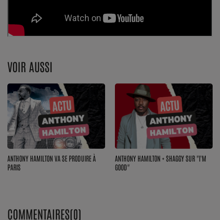
Top Soul Addict
Wiki RnB
VOIR AUSSI
SOUL ADDICT RADIO
Grille des programmes
Titres diffusés
Playlist
ANTHONY HAMILTON VA SE PRODUIRE À
ANTHONY HAMILTON + SHAGGY SUR "I'M
MY SOUL ADDICT
PARIS
GOOD"
T'Chat
L'équipe Soul Addict
COMMENTAIRES(0)