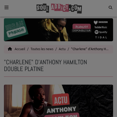
Home
Toutes les News
Accueil
Toutes les news
Actu
"Charlene" d'Anthony Hamilton double platine
SOUL CULTURE
"CHARLENE" D'ANTHONY HAMILTON
Actu
DOUBLE PLATINE
Vidéos
Interviews
Talents
Top 5