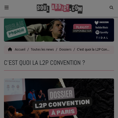
Home
Toutes les News
Accueil
Toutes les news
Dossiers
C'est quoi la L2P Convention ?
SOUL CULTURE
C'EST QUOI LA L2P CONVENTION ?
Actu
Vidéos
Interviews
Talents
Top 5