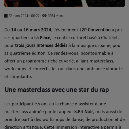
SOUL ADDICT PLAY
22 mars 2024 - 06:22
-
2984 vues
Flash News
Du
14 au 16 mars 2024
, l'événement
L2P Convention
a pris
5 bonnes raisons
ses quartiers à
La Place
, le centre culturel basé à Châtelet,
Dans la Street
pour
trois jours intenses dédiés
à la musique urbaine, pour
sa quatrième édition. Ce rendez-vous incontournable a
C quoi ton Actu ?
offert un programme riche et varié, alliant masterclass,
workshops et concerts, le tout dans une ambiance vibrante
Dans ton Téléphone
et stimulante.
Mic 2 Rue
Une masterclass avec une star du rap
Première Fois
Les participant.e.s ont eu la chance d'assister à une
masterclass animée par le rappeur
S.Pri Noir
, mais aussi de
URBAN CULTURE
prendre part à des workshops de danse, de production et de
Sport
direction artistique. Cette immersion interactive a permis à