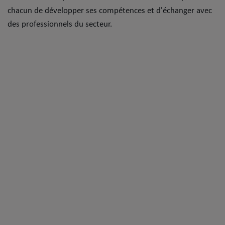
chacun de développer ses compétences et d'échanger avec
Mode
des professionnels du secteur.
Cinéma
Buzz
Dossiers
AGENDA
Concerts
Festivals
CONCOURS
CHARTS