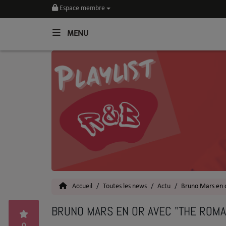
Espace membre
MENU
Home
Toutes les News
SOUL CULTURE
Actu
Vidéos
Interviews
Accueil
Toutes les news
Actu
Bruno Mars en 
Talents
BRUNO MARS EN OR AVEC "THE ROMA
Top 5