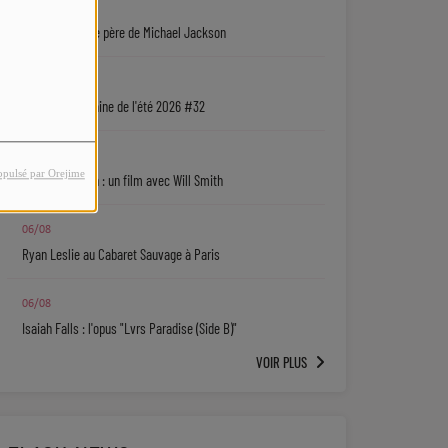
07/08
Une série sur le père de Michael Jackson
06/08
La playlist urbaine de l'été 2026 #32
06/08
opulsé par Orejime
Jaafar Jackson : un film avec Will Smith
06/08
Ryan Leslie au Cabaret Sauvage à Paris
06/08
Isaiah Falls : l'opus "Lvrs Paradise (Side B)"
VOIR PLUS