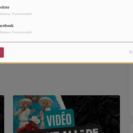
on à la règle et s'impose déjà comme l'un des disques
witter
ine
(100 000 équivalents ventes)
est désormais lancée, et
ilisation: Fonctionnalité
une question de semaines pour la superstar.
acebook
ilisation: Fonctionnalité
 França pelas 50,000 cópias vendidas no país.
Pr
r
)
July 6, 2026