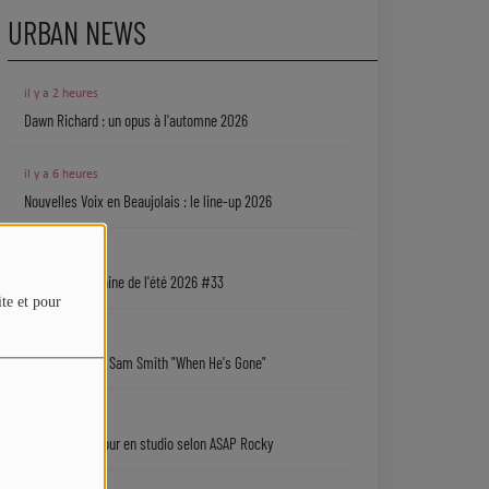
URBAN NEWS
il y a 2 heures
Dawn Richard : un opus à l'automne 2026
il y a 6 heures
Nouvelles Voix en Beaujolais : le line-up 2026
07/08
La playlist urbaine de l'été 2026 #33
ite et pour
07/08
Coup de cœur : Sam Smith "When He's Gone"
07/08
Rihanna de retour en studio selon ASAP Rocky