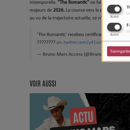
intemporelle.
"The Romantic"
ne fait pas excepti
CHARTS
T
majeurs de
2026.
​La course vers le
disque de plat
Ut
Top Soul Addict
Activé
au vu de la trajectoire actuelle, ce n'est plus qu'
F
Wiki RnB
Ut
‘The Romantic’ recebeu certificado de OURO na
Activé
????????
pic.twitter.com/y41ucCounf
SOUL ADDICT RADIO
Sauvegarde
— Bruno Mars Access (@BrunoMarsAccess
Grille des programmes
Titres diffusés
VOIR AUSSI
Playlist
MY SOUL ADDICT
T'Chat
L'équipe Soul Addict