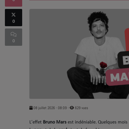
0
SOUL ADDICT PLAY
0
Flash News
5 bonnes raisons
0
Dans la Street
C quoi ton Actu ?
Dans ton Téléphone
Mic 2 Rue
Première Fois
08 juillet 2026 - 08:09
-
629 vues
​L'effet
Bruno Mars
est indéniable. Quelques mois 
URBAN CULTURE