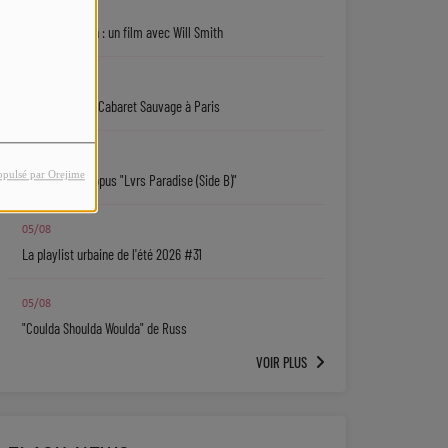
06/08
Jaafar Jackson : un film avec Will Smith
06/08
Ryan Leslie au Cabaret Sauvage à Paris
06/08
opulsé par Orejime
Isaiah Falls : l'opus "Lvrs Paradise (Side B)"
05/08
La playlist urbaine de l'été 2026 #31
05/08
"Coulda Shoulda Woulda" de Russ
VOIR PLUS