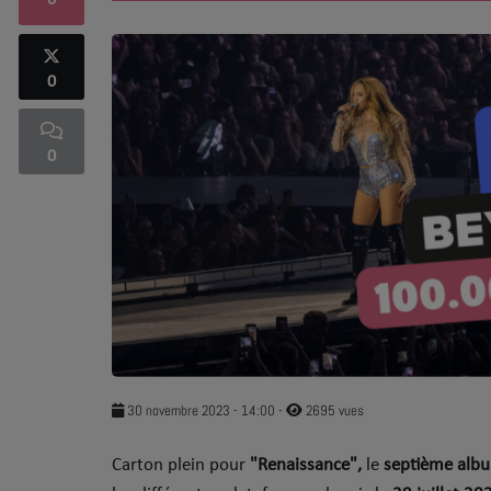
0
SOUL ADDICT PLAY
0
Flash News
5 bonnes raisons
0
Dans la Street
C quoi ton Actu ?
Dans ton Téléphone
Mic 2 Rue
Première Fois
30 novembre 2023 - 14:00
-
2695 vues
URBAN CULTURE
Carton plein pour
"Renaissance",
le
septième alb