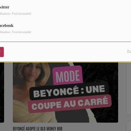
witter
ilisation: Fonctionnalité
acebook
ilisation: Fonctionnalité
Pr
r
BEYONCÉ ADOPTE LE OLD MONEY BOB