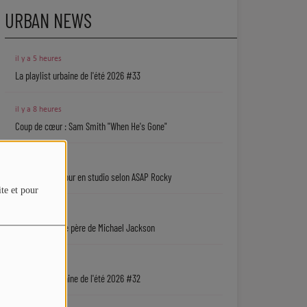
URBAN NEWS
il y a 5 heures
La playlist urbaine de l'été 2026 #33
il y a 8 heures
Coup de cœur : Sam Smith "When He's Gone"
il y a 11 heures
Rihanna de retour en studio selon ASAP Rocky
ite et pour
il y a 15 heures
Une série sur le père de Michael Jackson
06/08
La playlist urbaine de l'été 2026 #32