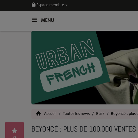
Espace membre
MENU
Home
Toutes les News
SOUL CULTURE
Actu
Vidéos
Interviews
Accueil
Toutes les news
Buzz
Beyoncé : plus 
Talents
BEYONCÉ : PLUS DE 100.000 VENTES
Top 5