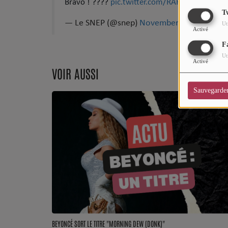
Bravo ! ????
pic.twitter.com/RAHCZBYV69
CHARTS
T
— Le SNEP (@snep)
November 27, 2023
Ut
Top Soul Addict
Activé
F
Wiki RnB
Ut
Activé
VOIR AUSSI
SOUL ADDICT RADIO
Sauvegarde
Grille des programmes
Titres diffusés
Playlist
MY SOUL ADDICT
T'Chat
BEYONCÉ SORT LE TITRE "MORNING DEW (DONK)"
L'équipe Soul Addict