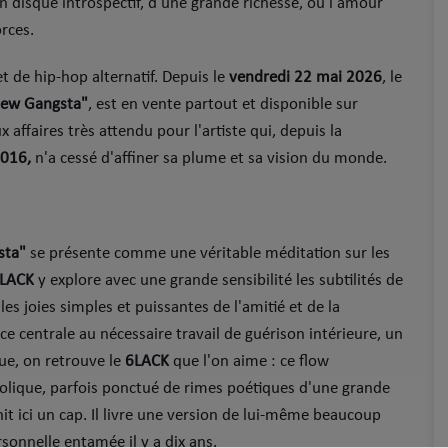
Un disque introspectif, d'une grande richesse, où l'amour
orces.
t de hip-hop alternatif. Depuis le
vendredi 22 mai 2026
, le
New Gangsta"
, est en vente partout et disponible sur
affaires très attendu pour l'artiste qui, depuis la
016,
n'a cessé d'affiner sa plume et sa vision du monde.
sta"
se présente comme une véritable méditation sur les
LACK
y explore avec une grande sensibilité les subtilités de
es joies simples et puissantes de l'amitié et de la
centrale au nécessaire travail de guérison intérieure, un
ique, on retrouve le
6LACK
que l'on aime : ce flow
olique, parfois ponctué de rimes poétiques d'une grande
it ici un cap. Il livre une version de lui-même beaucoup
rsonnelle entamée il y a dix ans.