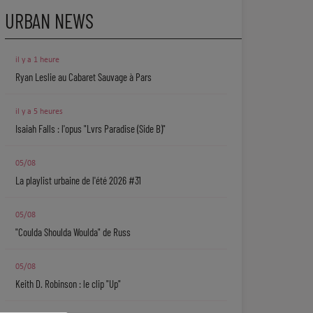
URBAN NEWS
il y a 1 heure
Ryan Leslie au Cabaret Sauvage à Pars
il y a 5 heures
Isaiah Falls : l'opus "Lvrs Paradise (Side B)"
05/08
La playlist urbaine de l'été 2026 #31
05/08
"Coulda Shoulda Woulda" de Russ
05/08
Keith D. Robinson : le clip "Up"