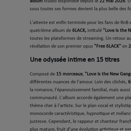
album
studio disponible depuis le
22 mai 2026
. 
Sport
sous toutes ses formes devient la plus belle des f
Mode
​L'attente est enfin terminée pour les fans de RnB e
Cinéma
quatrième album de
6LACK,
intitulé
"Love Is the 
toutes les plateformes de streaming. Un retour aux 
Buzz
révélation de son premier opus
"Free 6LACK"
en
2
Dossiers
​Une odyssée intime en 15 titres
​Composé de
15 morceaux
,
"Love Is the New Gang
AGENDA
différentes nuances de l'amour. Loin des clichés,
6
Concerts
la romance, l'épanouissement familial, mais aussi l
communauté. L'album accorde également une place 
Festivals
thème cher à l'artiste. ​Sur le plan vocal et stylist
monocorde caractéristique, hypnotique et mélanc
CONCOURS
justesse. Cependant, le rappeur et chanteur franch
plus mature, fruit d'une évolution artistique et pe