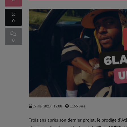
0
SOUL ADDICT PLAY
0
Flash News
5 bonnes raisons
0
Dans la Street
C quoi ton Actu ?
Dans ton Téléphone
Mic 2 Rue
Première Fois
27 mai 2026 - 12:00
-
1155 vues
​Trois ans après son dernier projet, le prodige d'A
URBAN CULTURE