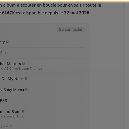
n album à écouter en boucle pour en saisir toute la
e
6LACK
est disponible depuis le
22 mai 2026
.