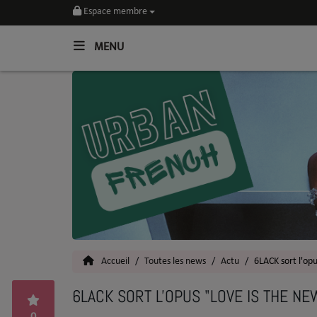
Espace membre
MENU
Home
Toutes les News
SOUL CULTURE
Actu
Vidéos
Interviews
Accueil
Toutes les news
Actu
6LACK sort l'op
Talents
6LACK SORT L'OPUS "LOVE IS THE NE
Top 5