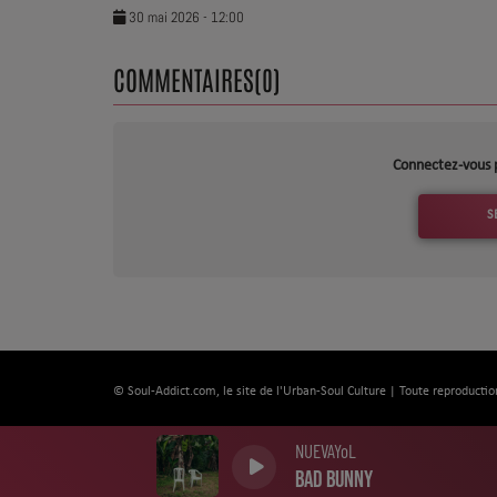
30 mai 2026 - 12:00
COMMENTAIRES(0)
Connectez-vous 
S
© Soul-Addict.com, le site de l'Urban-Soul Culture | Toute reproductio
NUEVAYoL
Bad Bunny