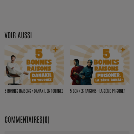
Top Soul Addict
Wiki RnB
VOIR AUSSI
SOUL ADDICT RADIO
Grille des programmes
Titres diffusés
Playlist
5 BONNES RAISONS : DANAKIL EN TOURNÉE
5 BONNES RAISONS : LA SÉRIE PRISONER
MY SOUL ADDICT
T'Chat
COMMENTAIRES(0)
L'équipe Soul Addict