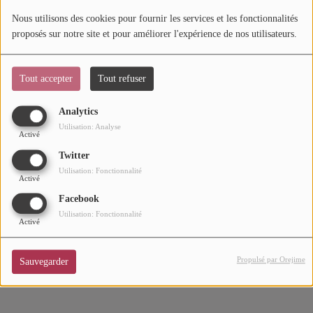
Nous utilisons des cookies pour fournir les services et les fonctionnalités
Mode
proposés sur notre site et pour améliorer l'expérience de nos utilisateurs.
Cinéma
Tout accepter
Tout refuser
Buzz
Dossiers
Analytics
Utilisation: Analyse
Activé
Twitter
AGENDA
Utilisation: Fonctionnalité
Activé
Concerts
Facebook
Festivals
Utilisation: Fonctionnalité
Activé
Propulsé par Orejime
CONCOURS
Sauvegarder
CHARTS