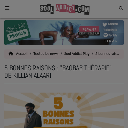
Home
Toutes les News
Accueil
Toutes les news
Soul Addict Play
5 bonnes raisons
SOUL CULTURE
5 BONNES RAISONS : "BAOBAB THÉRAPIE"
Actu
DE KILLIAN ALAARI
Vidéos
Interviews
Talents
Top 5