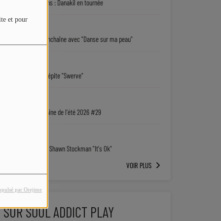
5 bonnes raisons : Danakil en tournée
ite et pour
04/08
Sarah Choisy enchaîne avec "Danse sur ma peau"
04/08
Josh Levi : la pépite "Swerve"
03/08
La playlist urbaine de l'été 2026 #29
03/08
Coup de cœur : Shawn Stockman "It's Ok"
VOIR PLUS
opulsé par Orejime
SUR SOUL ADDICT PLAY