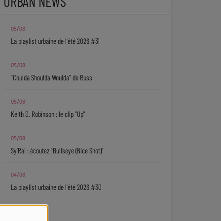
URBAN NEWS
05/08
La playlist urbaine de l'été 2026 #31
05/08
"Coulda Shoulda Woulda" de Russ
05/08
Keith D. Robinson : le clip "Up"
05/08
Sy'Rai : écoutez "Bullseye (Nice Shot)"
04/08
La playlist urbaine de l'été 2026 #30
04/08