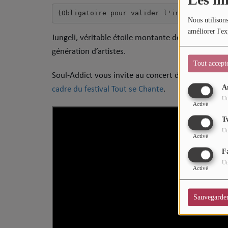
Sport
(Obligatoire pour valider l'inscription
)
Nous utilisons
Mode
améliorer l'ex
Jungeli, véritable étoile montante de la scène ur
génération d’artistes.
Cinéma
Tout accept
Buzz
Soul-Addict vous invite au concert de Jungeli, le
A
cadre du festival Tout se Chante
.
Dossiers
Ut
Activé
T
AGENDA
Ut
Activé
Concerts
F
Ut
Activé
Festivals
Sauvegarde
CONCOURS