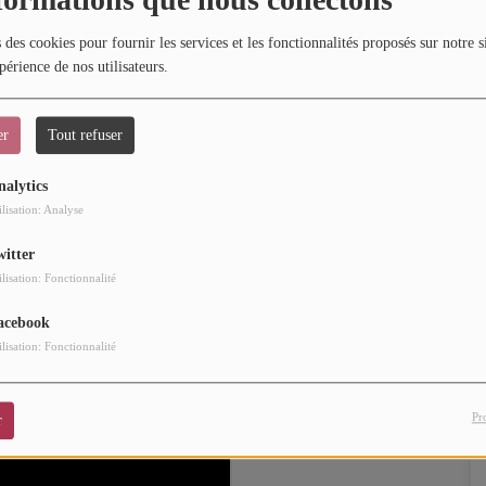
 des cookies pour fournir les services et les fonctionnalités proposés sur notre s
périence de nos utilisateurs.
baine, s’impose comme l’un des leaders de la nouvelle
er
Tout refuser
 13 mars à l'Espace Claude Michel de Guipry-Messac
dans le
nalytics
ilisation: Analyse
witter
ilisation: Fonctionnalité
acebook
ilisation: Fonctionnalité
Pr
r