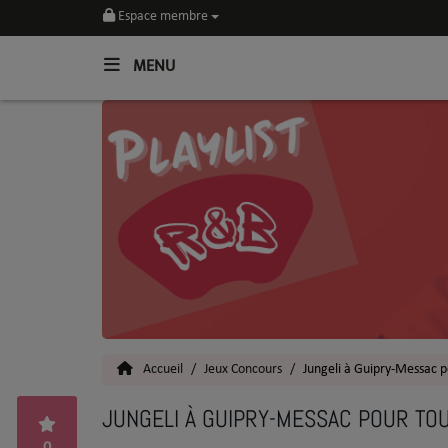
Espace membre
MENU
Home
Toutes les News
SOUL CULTURE
Actu
Vidéos
Interviews
Accueil
Jeux Concours
Jungeli à Guipry-Messac p
Talents
JUNGELI À GUIPRY-MESSAC POUR TOU
Top 5