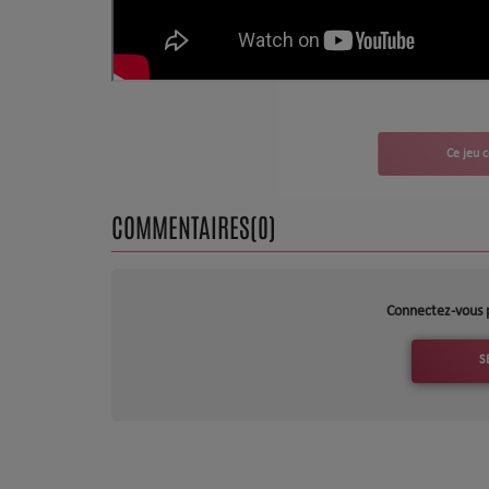
CHARTS
Top Soul Addict
Wiki RnB
SOUL ADDICT RADIO
COMMENTAIRES(0)
Grille des programmes
Titres diffusés
Connectez-vous 
Playlist
S
MY SOUL ADDICT
T'Chat
L'équipe Soul Addict