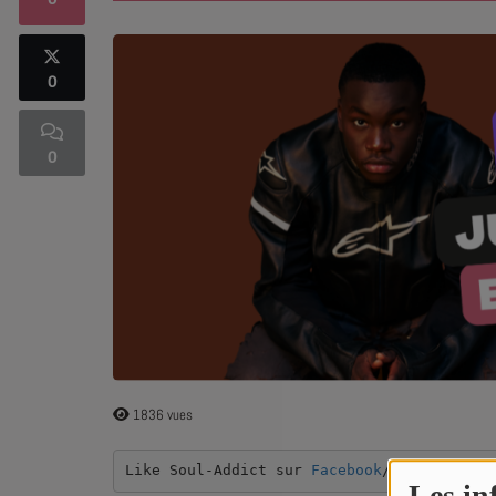
0
SOUL ADDICT PLAY
0
Flash News
5 bonnes raisons
0
Dans la Street
C quoi ton Actu ?
Dans ton Téléphone
Mic 2 Rue
Première Fois
1836 vues
URBAN CULTURE
Like Soul-Addict sur 
Facebook
/
Instagram
Les in