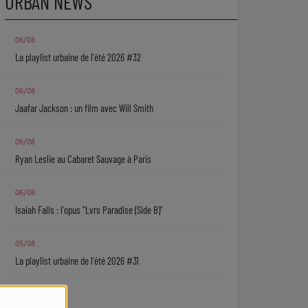
URBAN NEWS
06/08
La playlist urbaine de l'été 2026 #32
06/08
Jaafar Jackson : un film avec Will Smith
06/08
Ryan Leslie au Cabaret Sauvage à Paris
06/08
Isaiah Falls : l'opus "Lvrs Paradise (Side B)"
05/08
La playlist urbaine de l'été 2026 #31
05/08