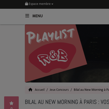
Espace membre
MENU
Home
Toutes les News
SOUL CULTURE
Actu
Vidéos
Interviews
Accueil
Jeux Concours
Bilal au New Morning à Pa
Talents
BILAL AU NEW MORNING À PARIS : VO
Top 5