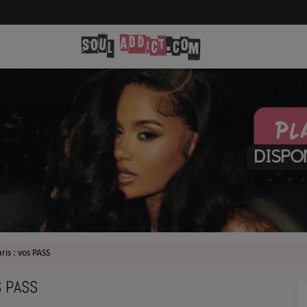
ris : vos PASS
S PASS