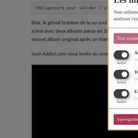
Sport
(Obligatoire pour valider l'inscription
)
Nous utilisons
Mode
améliorer l'ex
Bilal, le génial trublion de la nu soul déjà été ré
scène avec deux albums parus en 2024 : le « Live 
Cinéma
Tout accept
nouvel album original après un hiatus studio de p
Buzz
A
Soul-Addict.com vous invite au concert de
Bilal, 
Dossiers
Ut
Activé
T
AGENDA
Ut
Activé
Concerts
F
Ut
Activé
Festivals
Sauvegarde
CONCOURS