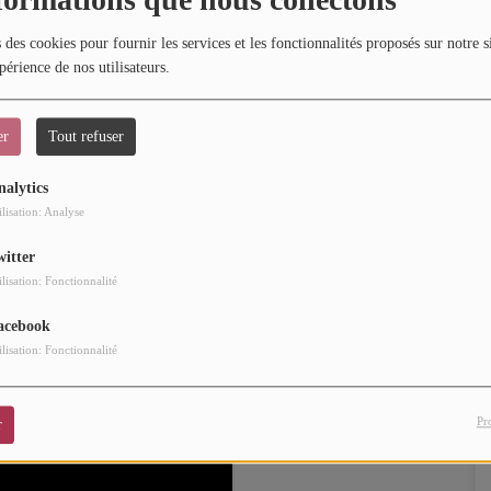
 des cookies pour fournir les services et les fonctionnalités proposés sur notre s
périence de nos utilisateurs.
compensé par un Grammy, fait son retour sur le devant de la
at Glasshaus » et surtout, « Adjust Brightness », son
er
Tout refuser
resque 10 ans !
nalytics
le 29 mai 2025 au New Morning à Paris
.
ilisation: Analyse
witter
ilisation: Fonctionnalité
acebook
ilisation: Fonctionnalité
Pr
r