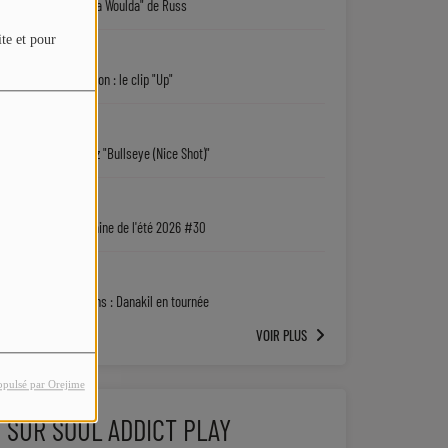
"Coulda Shoulda Woulda" de Russ
ite et pour
05/08
Keith D. Robinson : le clip "Up"
05/08
Sy'Rai : écoutez "Bullseye (Nice Shot)"
04/08
La playlist urbaine de l'été 2026 #30
04/08
5 bonnes raisons : Danakil en tournée
VOIR PLUS
opulsé par Orejime
SUR SOUL ADDICT PLAY