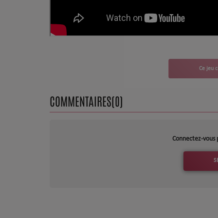
CHARTS
Top Soul Addict
Wiki RnB
SOUL ADDICT RADIO
COMMENTAIRES(0)
Grille des programmes
Titres diffusés
Connectez-vous 
Playlist
S
MY SOUL ADDICT
T'Chat
L'équipe Soul Addict