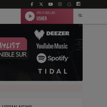
OMG ft Will.I.AM
Usher