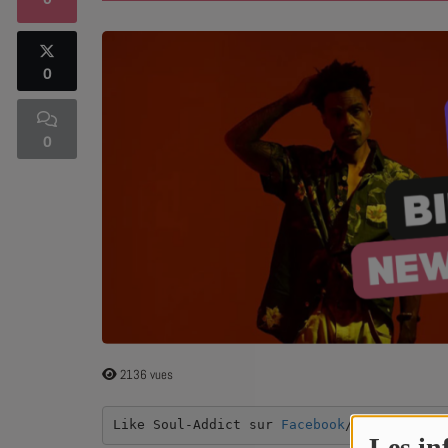
0
SOUL ADDICT PLAY
0
Flash News
5 bonnes raisons
0
Dans la Street
C quoi ton Actu ?
Dans ton Téléphone
Mic 2 Rue
Première Fois
2136 vues
URBAN CULTURE
Like Soul-Addict sur 
Facebook
/
Instagram
Les in