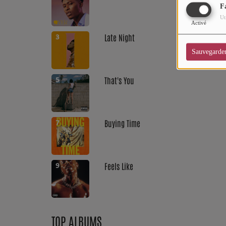
F
CHARTS
Ut
Activé
Top Soul Addict
Late Night
3
Wiki RnB
Sauvegarde
That's You
5
SOUL ADDICT RADIO
Grille des programmes
Buying Time
7
Titres diffusés
Playlist
Feels Like
9
MY SOUL ADDICT
T'Chat
TOP ALBUMS
L'équipe Soul Addict