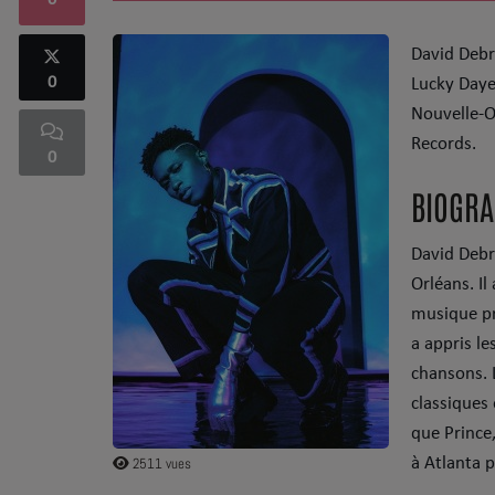
0
David Debr
SOUL ADDICT PLAY
0
Lucky Daye
Flash News
Nouvelle-O
Records.
5 bonnes raisons
0
BIOGRA
Dans la Street
C quoi ton Actu ?
David Debr
Orléans. Il
Dans ton Téléphone
musique pr
a appris l
Mic 2 Rue
chansons. 
Première Fois
classiques
que
Prince
2511 vues
à
Atlanta
p
URBAN CULTURE