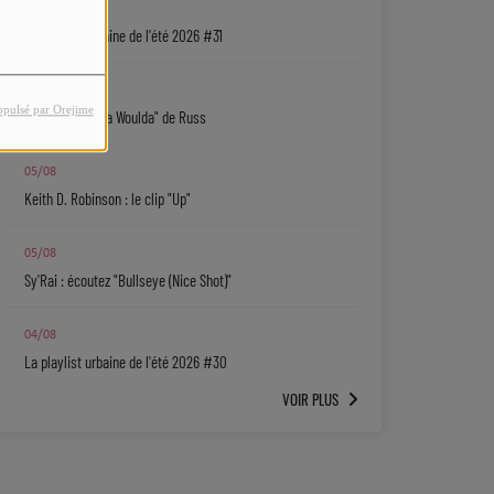
05/08
La playlist urbaine de l'été 2026 #31
05/08
opulsé par Orejime
"Coulda Shoulda Woulda" de Russ
05/08
Keith D. Robinson : le clip "Up"
05/08
Sy'Rai : écoutez "Bullseye (Nice Shot)"
04/08
La playlist urbaine de l'été 2026 #30
VOIR PLUS