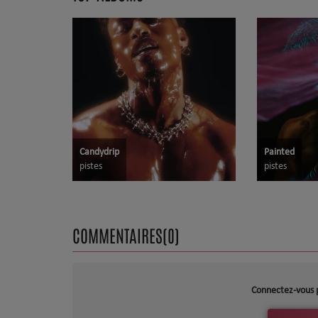
Dossier de Presse
Service Commercial
Contact
Candydrip
Painted
pistes
pistes
COMMENTAIRES(0)
Connectez-vous 