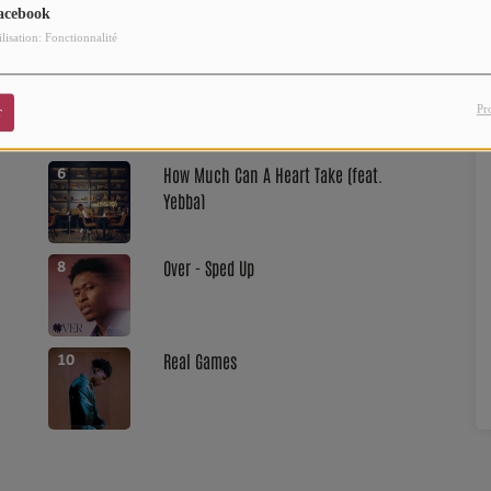
acebook
ilisation: Fonctionnalité
Roll Some Mo
4
Pr
r
How Much Can A Heart Take (feat.
6
Yebba)
Over - Sped Up
8
Real Games
10