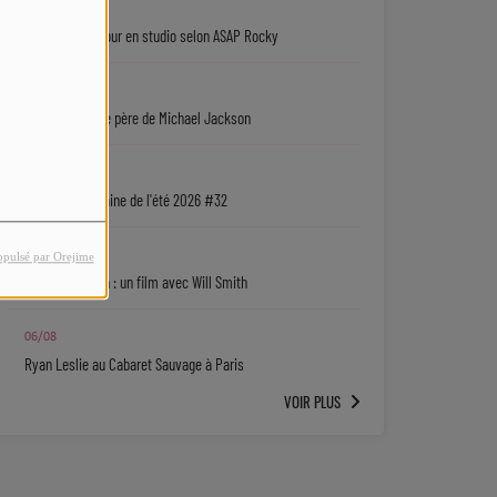
07/08
Rihanna de retour en studio selon ASAP Rocky
07/08
Une série sur le père de Michael Jackson
06/08
La playlist urbaine de l'été 2026 #32
06/08
opulsé par Orejime
Jaafar Jackson : un film avec Will Smith
06/08
Ryan Leslie au Cabaret Sauvage à Paris
VOIR PLUS