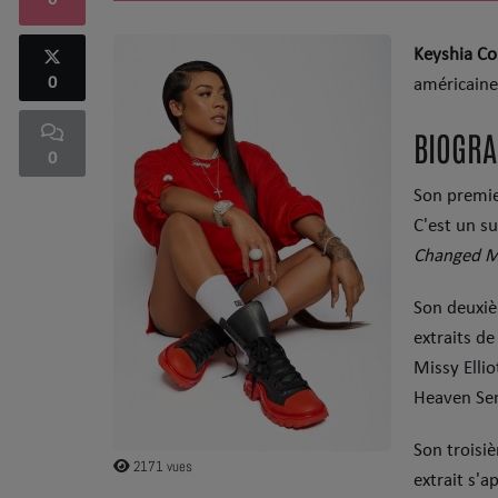
0
Keyshia Co
SOUL ADDICT PLAY
0
américaine 
Flash News
BIOGRA
5 bonnes raisons
0
Son premi
Dans la Street
C'est un s
C quoi ton Actu ?
Changed 
Dans ton Téléphone
Son deuxi
extraits de
Mic 2 Rue
Missy Ellio
Première Fois
Heaven Se
Son troisi
2171 vues
URBAN CULTURE
extrait s'a