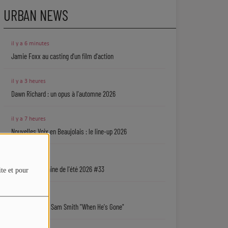
URBAN NEWS
il y a 6 minutes
Jamie Foxx au casting d'un film d'action
il y a 3 heures
Dawn Richard : un opus à l'automne 2026
il y a 7 heures
Nouvelles Voix en Beaujolais : le line-up 2026
07/08
La playlist urbaine de l'été 2026 #33
ite et pour
07/08
Coup de cœur : Sam Smith "When He's Gone"