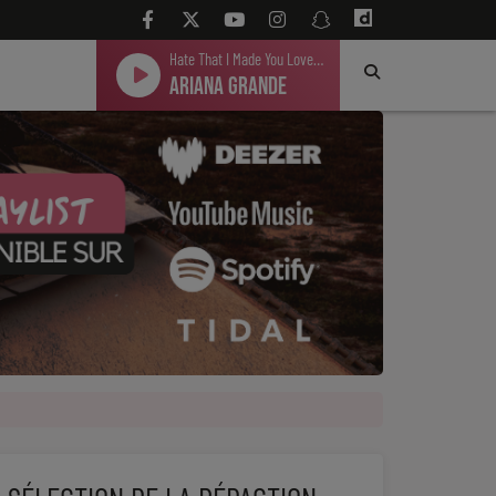
Hate That I Made You Love Me
Ariana Grande