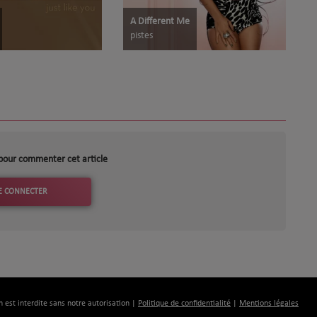
A Different Me
pistes
pour commenter cet article
E CONNECTER
n est interdite sans notre autorisation |
Politique de confidentialité
|
Mentions légales