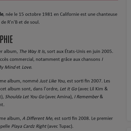
le
, née le
15 octobre 1981
en Californie est une chanteuse
de R'n'B et de soul.
PHIE
er album,
The Way It Is
, sort aux États-Unis en juin 2005.
uccès commercial, notamment grâce aux chansons
I
My Mind
et
Love
.
ème album, nommé
Just Like You
, est sorti fin 2007. Les
 cet album sont, dans l'ordre,
Let It Go
(avec Lil Kim &
t),
Shoulda Let You Go
(avec Amina),
I Remember
&
nt
.
ème album,
A Different Me
, est sorti fin 2008. Le premier
ppelle
Playa Cardz Right
(avec Tupac).