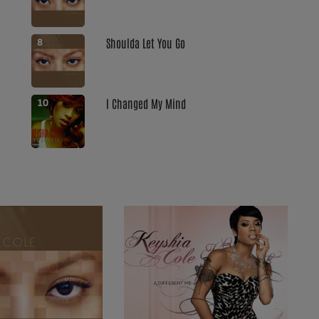
Shoulda Let You Go
8
I Changed My Mind
10