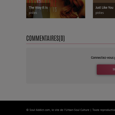
The Way It Is
Just Like You
pistes
pistes
COMMENTAIRES(0)
Connectez-vous 
S
© Soul-Addict.com, le site de l'Urban-Soul Culture | Toute reproductio