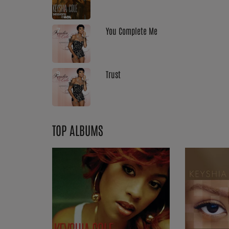
Dossier de Presse
You Complete Me
7
Service Commercial
Contact
Trust
9
TOP ALBUMS