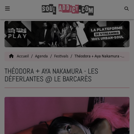
Home
Toutes les News
Accueil
Agenda
Festivals
Théodora + Aya Nakamura - Les Déferlantes @ Le Barcarès
SOUL CULTURE
THÉODORA + AYA NAKAMURA - LES
Actu
DÉFERLANTES @ LE BARCARÈS
Vidéos
Interviews
Talents
Top 5