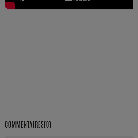
Top Soul Addict
Wiki RnB
SOUL ADDICT RADIO
Grille des programmes
Titres diffusés
Playlist
MY SOUL ADDICT
T'Chat
COMMENTAIRES(0)
L'équipe Soul Addict