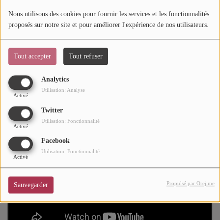
ACHETER DES TICKETS SUR SOUL ADDICT.COM
Nous utilisons des cookies pour fournir les services et les fonctionnalités
Mode
Si ses performances sur internet sont très suivies, Ridsa est
proposés sur notre site et pour améliorer l'expérience de nos utilisateurs.
Cinéma
aussi très attendu en concert ! Sur scène il s'avère être un
artiste proche de son public, à l'aise, plein d'humour dans
Tout accepter
Tout refuser
Buzz
ses intermèdes.
Dossiers
Analytics
Utilisation: Analyse
Activé
Twitter
AGENDA
Utilisation: Fonctionnalité
Activé
Concerts
Facebook
Festivals
Utilisation: Fonctionnalité
Activé
CONCOURS
Propulsé par Orejime
Sauvegarder
CHARTS