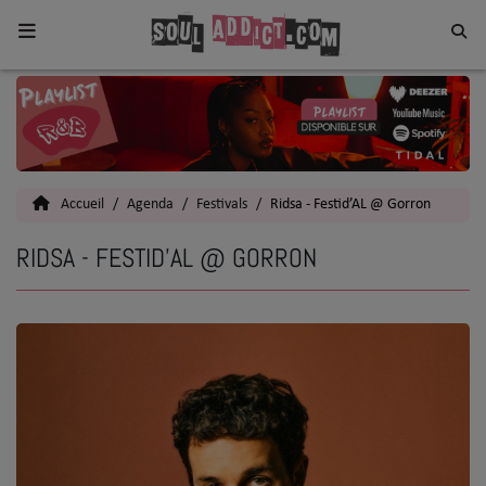
Home
Toutes les News
Accueil
Agenda
Festivals
Ridsa - Festid’AL @ Gorron
SOUL CULTURE
RIDSA - FESTID’AL @ GORRON
Actu
Vidéos
Interviews
Talents
Top 5