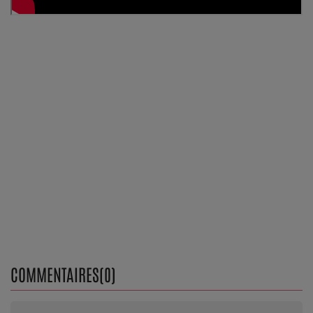
Top Soul Addict
Wiki RnB
SOUL ADDICT RADIO
Grille des programmes
Titres diffusés
Playlist
MY SOUL ADDICT
T'Chat
COMMENTAIRES(0)
L'équipe Soul Addict