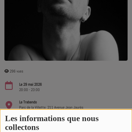
SOUL ADDICT PLAY
Flash News
5 bonnes raisons
Dans la Street
C quoi ton Actu ?
296 vues
Dans ton Téléphone
Mic 2 Rue
Le 29 mai 2026
20:00 - 23:00
Première Fois
Le Trabendo
Parc de la Villette, 211 Avenue Jean Jaurès
75019, Paris
Les informations que nous
URBAN CULTURE
collectons
Sport
ACHETER DES TICKETS SUR SOUL ADDICT.COM