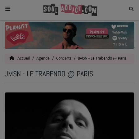
Home
Toutes les News
Accueil
Agenda
Concerts
JMSN - Le Trabendo @ Paris
SOUL CULTURE
JMSN - LE TRABENDO @ PARIS
Actu
Vidéos
Interviews
Talents
Top 5