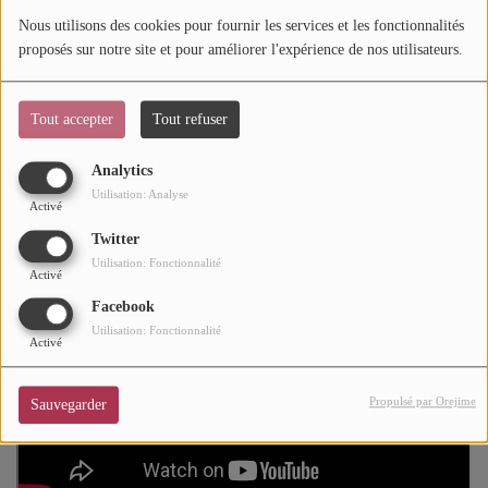
Nous utilisons des cookies pour fournir les services et les fonctionnalités
Mode
Originaire de Détroit, dans le Michigan, JMSN (prononcé «
proposés sur notre site et pour améliorer l'expérience de nos utilisateurs.
Jameson ») s’est imposé sur la scène internationale comme
Cinéma
l’un des artistes et producteurs les plus prisés de l’industrie
Tout accepter
Tout refuser
Buzz
musicale.
Analytics
Dossiers
Utilisation: Analyse
Activé
Twitter
AGENDA
Utilisation: Fonctionnalité
Activé
Concerts
Facebook
Utilisation: Fonctionnalité
Festivals
Activé
Propulsé par Orejime
Sauvegarder
CONCOURS
CHARTS