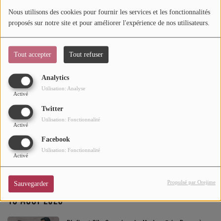
15 AOÛT 2026
Nous utilisons des cookies pour fournir les services et les fonctionnalités
Mode
proposés sur notre site et pour améliorer l'expérience de nos utilisateurs.
Kat DeLuna - La Kermesse @ Toulouse
Cinéma
Tout accepter
Tout refuser
Buzz
Analytics
Dossiers
Nèg' Marrons + Tragédie + Carbonne - Effet.Mer
Utilisation: Analyse
Activé
Festival @ Mers-les-Bains
Twitter
AGENDA
Utilisation: Fonctionnalité
Activé
Concerts
Facebook
Gospel Dream - Cathédrale américaine @ Paris
Utilisation: Fonctionnalité
Festivals
Activé
Propulsé par Orejime
Sauvegarder
CONCOURS
18 AOÛT 2026
CHARTS