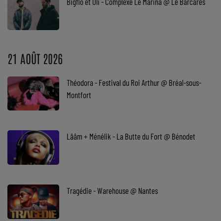
Bigflo et Oli - Complexe Le Marina @ Le Barcarès
Top Soul Addict
Wiki RnB
21 AOÛT 2026
SOUL ADDICT RADIO
Théodora - Festival du Roi Arthur @ Bréal-sous-
Grille des programmes
Montfort
Titres diffusés
Playlist
Lââm + Ménélik - La Butte du Fort @ Bénodet
MY SOUL ADDICT
T'Chat
Tragédie - Warehouse @ Nantes
L'équipe Soul Addict