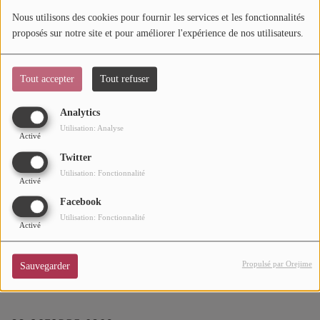
04 OCTOBRE 2026
Nous utilisons des cookies pour fournir les services et les fonctionnalités
Mode
proposés sur notre site et pour améliorer l'expérience de nos utilisateurs.
Michelle David & The True-tones - La Sirène @ La
Cinéma
Rochelle
Tout accepter
Tout refuser
Buzz
Analytics
Dossiers
Bigflo et Oli - Zénith @ Pau
Utilisation: Analyse
Activé
Twitter
AGENDA
Utilisation: Fonctionnalité
Activé
Concerts
Facebook
07 OCTOBRE 2026
Utilisation: Fonctionnalité
Festivals
Activé
Bianca Costa - Le Ferrailleur @ Nantes
Propulsé par Orejime
Sauvegarder
CONCOURS
CHARTS