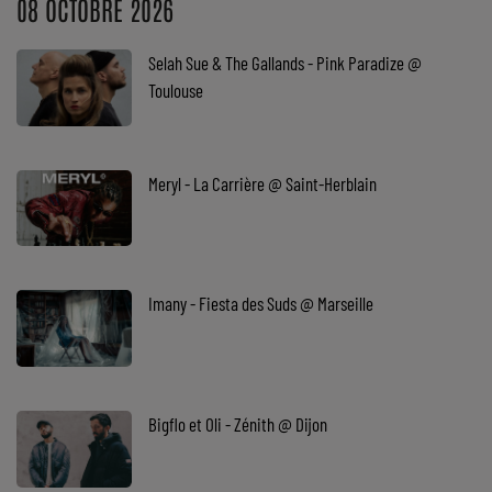
08 OCTOBRE 2026
Top Soul Addict
Selah Sue & The Gallands - Pink Paradize @
Wiki RnB
Toulouse
SOUL ADDICT RADIO
Meryl - La Carrière @ Saint-Herblain
Grille des programmes
Titres diffusés
Playlist
Imany - Fiesta des Suds @ Marseille
MY SOUL ADDICT
T'Chat
Bigflo et Oli - Zénith @ Dijon
L'équipe Soul Addict